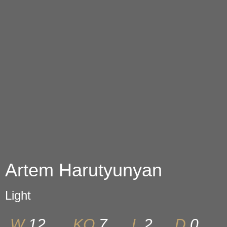
Artem Harutyunyan
Light
W
12
KO
7
L
2
D
0