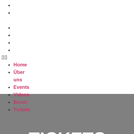
Home
Über
uns
Events
Videos
Boxer
Tickets
Home
Über
uns
Events
Videos
Boxer
Tickets