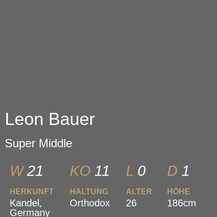
Leon Bauer
Super Middle
W
21
KO
11
L
0
D
1
HERKUNFT
HALTUNG
ALTER
HÖHE
Kandel,
Orthodox
26
186cm
Germany