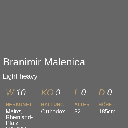
Branimir Malenica
Light heavy
W
10
KO
9
L
0
D
0
HERKUNFT
HALTUNG
ALTER
HÖHE
Mainz,
Orthodox
32
185cm
Rheinland-
Pfalz,