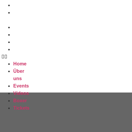
Home
Über
uns
Events
Videos
Boxer
Tickets
Home
Über
uns
Events
Videos
Boxer
Tickets